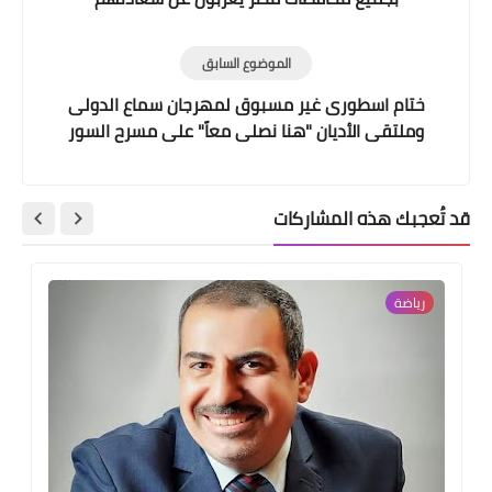
لاستجابة الرئيس السيسي لمطالب الشعب بخوض
الانتخابات الرئاسية
الموضوع السابق
ختام اسطورى غير مسبوق لمهرجان سماع الدولى
وملتقى الأديان "هنا نصلى معاً" على مسرح السور
الشمالى
قد تُعجبك هذه المشاركات
رياضة