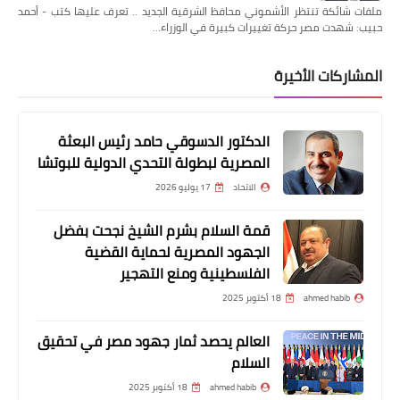
ملفات شائكة تنتظر الأشموني محافظ الشرقية الجديد .. تعرف عليها كتب - أحمد
حبيب: شهدت مصر حركة تغييرات كبيرة في الوزراء…
المشاركات الأخيرة
الدكتور الدسوقي حامد رئيس البعثة
المصرية لبطولة التحدي الدولية للبوتشا
الاتحاد
17 يوليو 2026
قمة السلام بشرم الشيخ نجحت بفضل
الجهود المصرية لحماية القضية
الفلسطينية ومنع التهجير
ahmed habib
18 أكتوبر 2025
العالم يحصد ثمار جهود مصر في تحقيق
السلام
ahmed habib
18 أكتوبر 2025