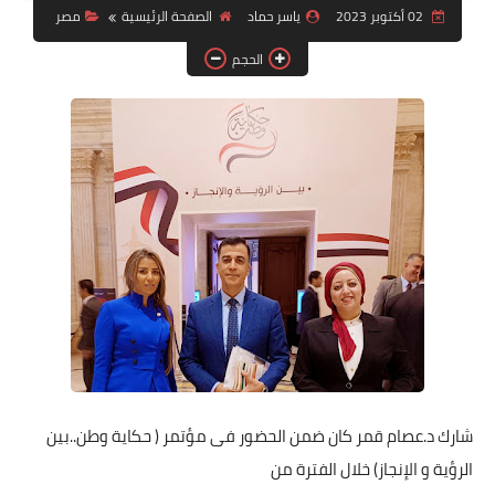
02 أكتوبر 2023
ياسر حماد
الصفحة الرئيسية
مصر
الفيديو
الحجم
مال وعمال
حوادث وقضايا
المزيد
شارك
د.عصام قمر كان ضمن الحضور فى
مؤتمر ( حكاية وطن..بين
الرؤية و الإنجاز) خلال الفترة من