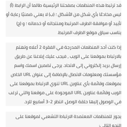
قد ترتبط هذه المنظمات بصفحتنا الرئيسية طالما أن الرابط: (أ)
ليس مخادعًا بأي شكل من الأشكال ؛
(ب) لا يعني ضمنيًا رعاية أو
تأييد أو موافقة الطرف المرتبط ومنتجاته أو خدماته ؛
و (ج)
يناسب سياق موقع الطرف المرتبط.
إذا كنت أحد المنظمات المدرجة في الفقرة 2 أعلاه وتهتم
بالارتباط بموقعنا على الويب ، فيجب عليك إبلاغنا عن طريق
إرسال بريد إلكتروني إلى الاتحاد.
يرجى تضمين اسمك واسم
مؤسستك ومعلومات الاتصال بالإضافة إلى عنوان URL الخاص
بموقعك وقائمة بأي عناوين URL تنوي الارتباط بموقعنا على
الويب وقائمة عناوين URL الموجودة على موقعنا والتي ترغب
في الوصول إليها حلقة الوصل.
انتظر 2-3 أسابيع للرد.
يجوز للمنظمات المعتمدة الارتباط التشعبي لموقعنا على
النحو التالي: