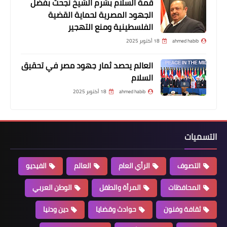
قمة السلام بشرم الشيخ نجحت بفضل
الجهود المصرية لحماية القضية
الفلسطينية ومنع التهجير
ahmed habib
18 أكتوبر 2025
العالم يحصد ثمار جهود مصر في تحقيق
السلام
ahmed habib
18 أكتوبر 2025
التسميات
التصوف
الرأي العام
العالم
الفيديو
المحافظات
المرأة والطفل
الوطن العربي
ثقافة وفنون
حوادث وقضايا
دين ودنيا