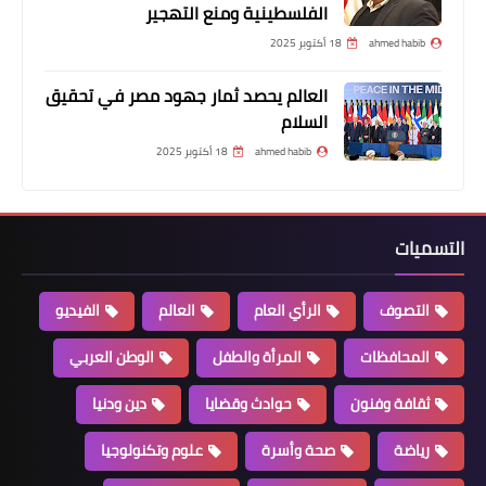
الفلسطينية ومنع التهجير
ahmed habib
18 أكتوبر 2025
العالم يحصد ثمار جهود مصر في تحقيق
السلام
ahmed habib
18 أكتوبر 2025
التسميات
التصوف
الرأي العام
العالم
الفيديو
المحافظات
المرأة والطفل
الوطن العربي
ثقافة وفنون
حوادث وقضايا
دين ودنيا
رياضة
صحة وأسرة
علوم وتكنولوجيا