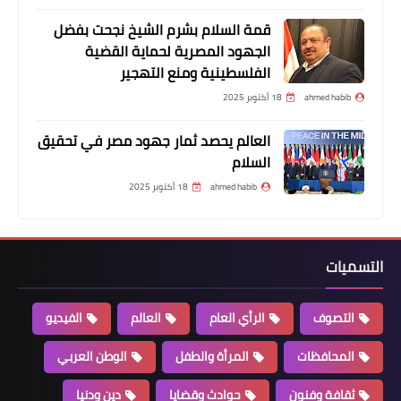
قمة السلام بشرم الشيخ نجحت بفضل
الجهود المصرية لحماية القضية
الفلسطينية ومنع التهجير
ahmed habib
18 أكتوبر 2025
العالم يحصد ثمار جهود مصر في تحقيق
السلام
ahmed habib
18 أكتوبر 2025
التسميات
التصوف
الرأي العام
العالم
الفيديو
المحافظات
المرأة والطفل
الوطن العربي
ثقافة وفنون
حوادث وقضايا
دين ودنيا