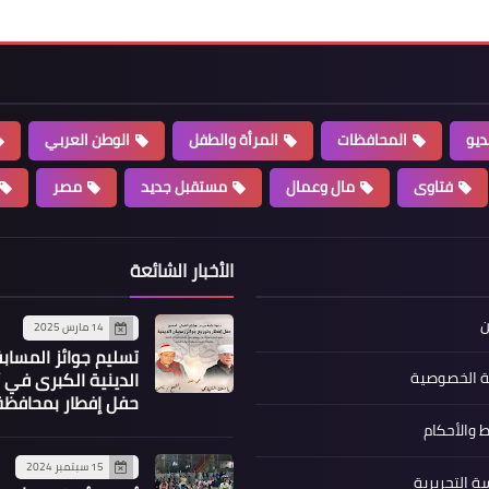
ديو
المحافظات
المرأة والطفل
الوطن العربي
فتاوى
مال وعمال
مستقبل جديد
مصر
الأخبار الشائعة
ن
14 مارس 2025
تسليم جوائز المساب
الدينية الكبرى في 
 الخصوصية
حفل إفطار بمحافظة 
 والأحكام
15 سبتمبر 2024
ة التحريرية